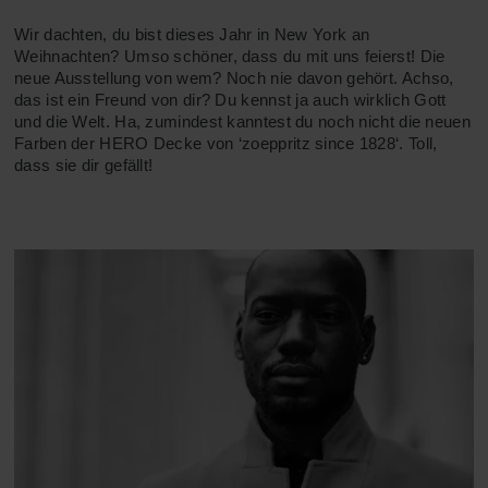
ACCESSOIRES
HOSEN
KISSEN
Wir dachten, du bist dieses Jahr in New York an
Weihnachten? Umso schöner, dass du mit uns feierst! Die
SALE
ACCESSOIRES
ACCESSOIRES
neue Ausstellung von wem? Noch nie davon gehört. Achso,
das ist ein Freund von dir? Du kennst ja auch wirklich Gott
SALE
TOPS
und die Welt. Ha, zumindest kanntest du noch nicht die neuen
Farben der HERO Decke von ‘zoeppritz since 1828‘. Toll,
dass sie dir gefällt!
HOSEN
SALE