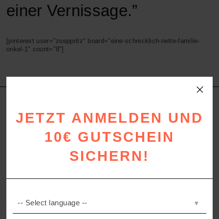
einer Vernissage.”
[pinterest user="zoeppritz" board="eine-schrecklich-nette-familie-
onkel-1" count="8"]
JETZT ANMELDEN UND
10€ GUTSCHEIN
SICHERN!
STAY FOREVER HERE
ABSURD LIPS
Kissenbezug aus Leinen
Baumwolldecke in Multicolor-