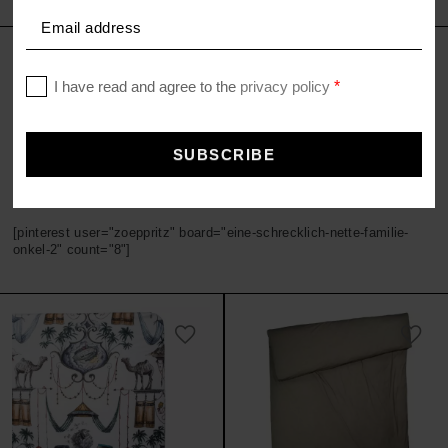
Webtechnik
“Oh wow, that’s amazing.
Thank you so much.”
[pinterest user="zoeppritz" board="eine-schrecklich-nette-familie-
onkel-2" count="8"]