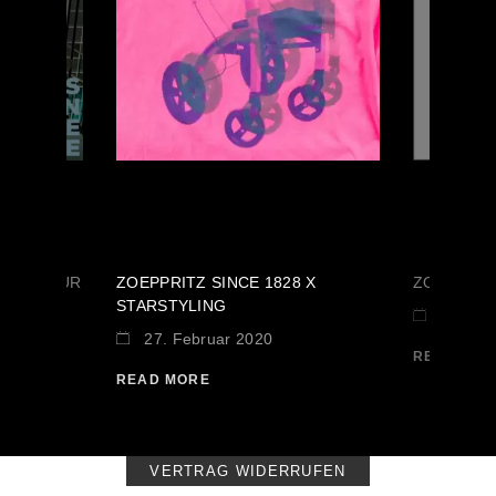
EINEN FÜR
ZOEPPRITZ SINCE 1828 X
ZOEPPRIT
STARSTYLING
12. No
27. Februar 2020
READ MO
READ MORE
VERTRAG WIDERRUFEN