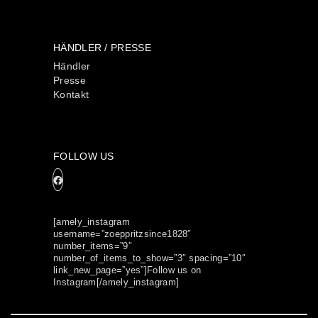
HÄNDLER / PRESSE
Händler
Presse
Kontakt
FOLLOW US
[amely_instagram
username=”zoeppritzsince1828″
number_items=”9″
number_of_items_to_show=”3″ spacing=”10″
link_new_page=”yes”]Follow us on
Instagram[/amely_instagram]